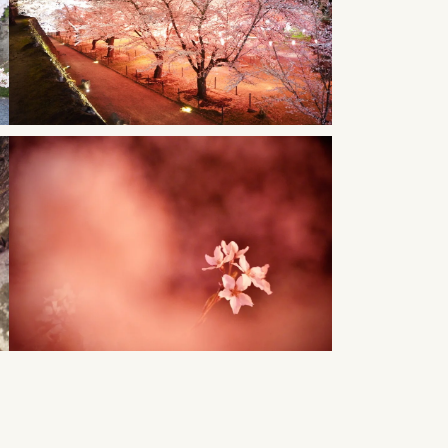
1210 Otsu, Komoro, Nagano, 384-0802
Japan
Tel 0267-22-1511
Reception hours: 9:00 - 19:00
Book now
Contact Us