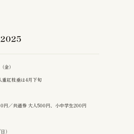
Privacy Policy
One-day hot spring bathing
2025
11:30-15:00 Last admission (14:00 on Saturdays,
Sundays and holidays)
Business Calendar
日（金）
Nakadanasou / Harikoshi-tei Business Days
八重紅枝垂は4月下旬
00円／共通券 大人500円、小中学生200円
/日）