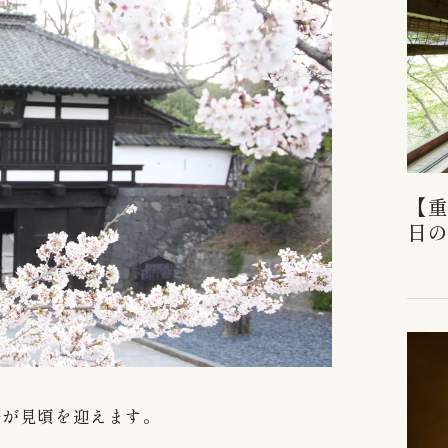
【重
日
桜が見頃を迎えます。