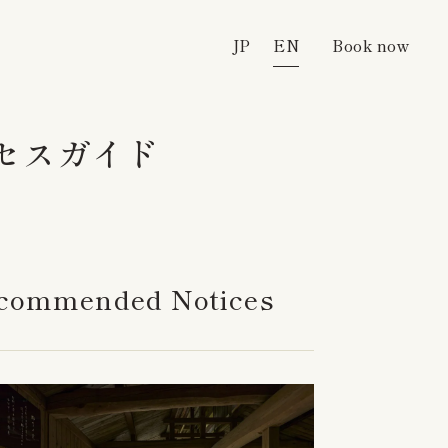
JP
JP
EN
EN
Book now
Book now
セスガイド
commended Notices