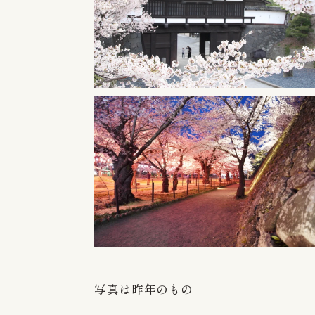
Overview
Facilities
Hot springs
Dining
写真は昨年のもの
Rooms