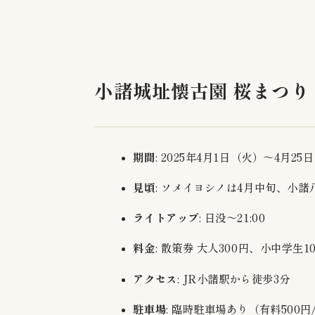
Activities
Access
小諸城址懐古園 桜まつり 
Notice
Faq
期間
: 2025年4月1日（火）～4月25
見頃
: ソメイヨシノは4月中旬、小諸
ライトアップ
: 日没～21:00
料金
: 散策券 大人300円、小中学生1
アクセス
: JR小諸駅から徒歩3分
駐車場
: 臨時駐車場あり（有料500円