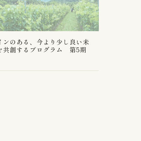
インのある、今より少し良い未
を共創するプログラム 第5期
Shugen / Bridal
Harikoshitei
song
Gió Hills Winery