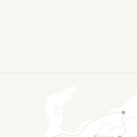
Privacy Policy
One-day hot spring bathing
11:30-15:00 Last admission (14:00 on Saturdays,
Sundays and holidays)
Business Calendar
Nakadanasou / Harikoshi-tei Business Days