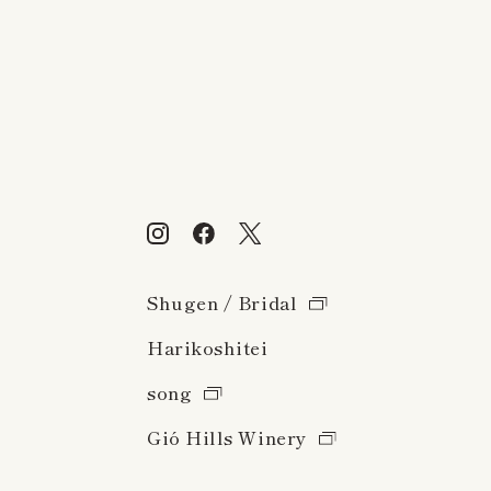
Shugen / Bridal
Harikoshitei
song
Gió Hills Winery