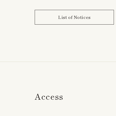
Activities
List of Notices
Access
Notice
Faq
Access