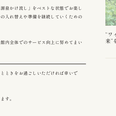
「源泉かけ流し」をベストな状態でお楽し
湯の入れ替えや準備を継続していくための
“ワ
来”
、館内全体でのサービス向上に努めてまい
1210 Otsu, Komoro, Nagano, 384-0802
Japan
Tel 0267-22-1511
ひとときをお過ごしいただければ幸いで
Reception hours: 9:00 - 19:00
Book now
ります。
Contact Us