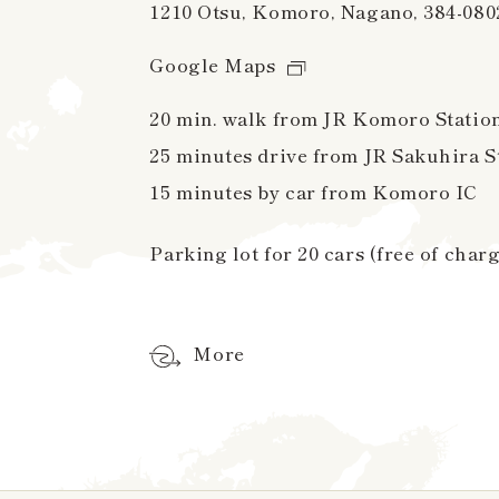
1210 Otsu, Komoro, Nagano, 384-080
Google Maps
20 min. walk from JR Komoro Station 
25 minutes drive from JR Sakuhira S
15 minutes by car from Komoro IC
Parking lot for 20 cars (free of char
More