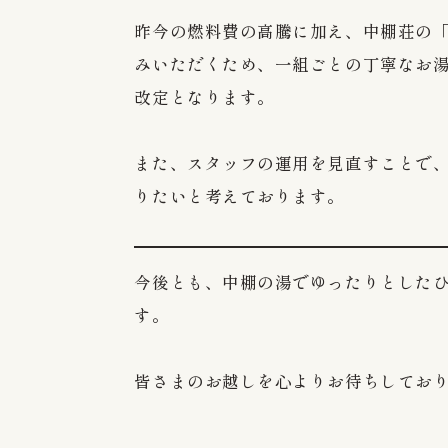
昨今の燃料費の高騰に加え、中棚荘の
みいただくため、一組ごとの丁寧なお
改定となります。
また、スタッフの運用を見直すことで
りたいと考えております。
Overview
Facilities
今後とも、中棚の湯でゆったりとした
す。
Hot springs
Dining
皆さまのお越しを心よりお待ちしてお
Rooms