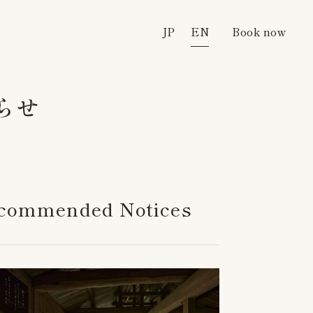
JP
JP
EN
EN
Book now
Book now
らせ
commended Notices