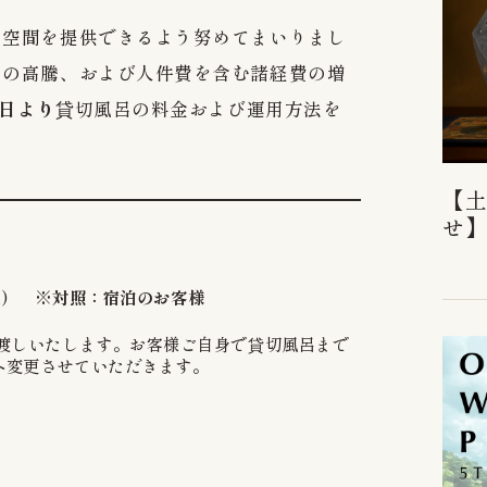
い空間を提供できるよう努めてまいりまし
）の高騰、および人件費を含む諸経費の増
1日より
貸切風呂の料金および運用方法を
【
せ
込）
※対照：宿泊のお客様
渡しいたします。お客様ご自身で貸切風呂まで
へ変更させていただきます。