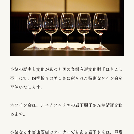
お問い合わせ
プライバシーポリシー
日帰り温泉入浴
11:30〜15:00 最終受付（土日祝は14:00）
営業日カレンダー
小諸の歴史と文化が息づく国の登録有形文化財「はりこし
中棚荘 / はりこし亭の営業日
亭」にて、四季折々の美しさに彩られた特別なワイン会を
開催いたします。
祝言 / ブライダル
本ワイン会は、シニアソムリエの岩下順子さんが講師を務
はりこし亭
めます。
song
小諸なる小宮山酒店のオーナーでもある岩下さんは、豊富