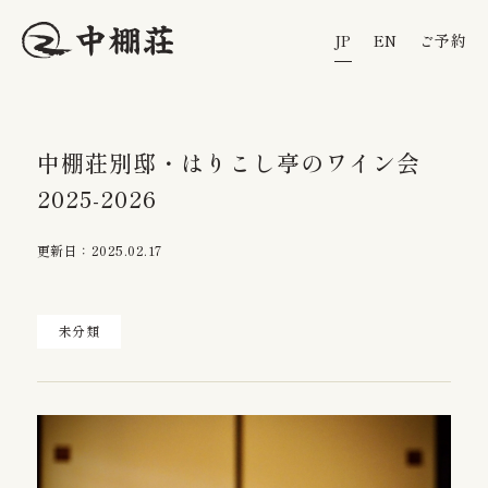
JP
JP
EN
EN
ご予約
ご予約
中棚荘別邸・はりこし亭のワイン会
はじめに
アクティビティ
2025-2026
館内
アクセス
温泉
お知らせ
更新日：2025.02.17
料理
よくある質問
客室
未分類
〒384-0802 長野県小諸市乙1210番地
Tel 0267-22-1511
受付時間 9:00 ～ 19:00
宿泊のご予約はこちら